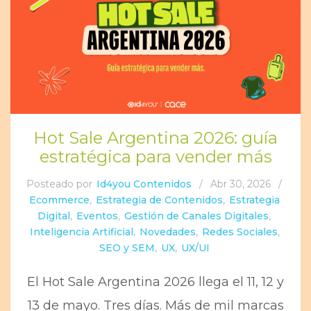
Hot Sale Argentina 2026: guía
estratégica para vender más
Posteado por
Id4you Contenidos
/
Abr 30, 2026
/
Ecommerce
,
Estrategia de Contenidos
,
Estrategia
Digital
,
Eventos
,
Gestión de Canales Digitales
,
Inteligencia Artificial
,
Novedades
,
Redes Sociales
,
SEO y SEM
,
UX
,
UX/UI
El Hot Sale Argentina 2026 llega el 11, 12 y
13 de mayo. Tres días. Más de mil marcas