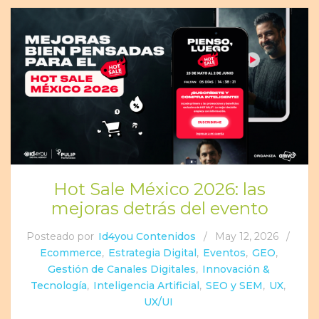
Hot Sale México 2026: las
mejoras detrás del evento
Posteado por
Id4you Contenidos
/
May 12, 2026
/
Ecommerce
,
Estrategia Digital
,
Eventos
,
GEO
,
Gestión de Canales Digitales
,
Innovación &
Tecnología
,
Inteligencia Artificial
,
SEO y SEM
,
UX
,
UX/UI