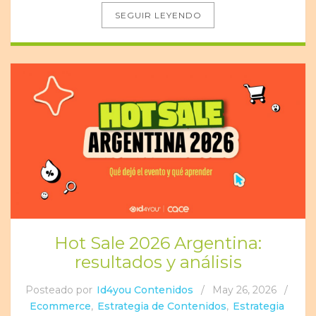
SEGUIR LEYENDO
Hot Sale 2026 Argentina:
resultados y análisis
Posteado por
Id4you Contenidos
/
May 26, 2026
/
Ecommerce
,
Estrategia de Contenidos
,
Estrategia