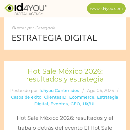
www.id4you.com
Buscar por Categoría
ESTRATEGIA DIGITAL
Hot Sale México 2026:
resultados y estrategia
Posteado por
Id4you Contenidos
/
Ago 06, 2026
/
Casos de exito
,
ClientesID
,
Ecommerce
,
Estrategia
Digital
,
Eventos
,
GEO
,
UX/UI
Hot Sale México 2026: resultados y el
trabajo detrás del evento El Hot Sale