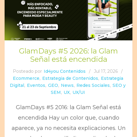
GlamDays #5 2026: la Glam
Señal está encendida
Posteado por
Id4you Contenidos
/
Jul 17, 2026
/
Ecommerce
,
Estrategia de Contenidos
,
Estrategia
Digital
,
Eventos
,
GEO
,
News
,
Redes Sociales
,
SEO y
SEM
,
UX
,
UX/UI
GlamDays #5 2016: la Glam Señal está
encendida Hay un color que, cuando
aparece, ya no necesita explicaciones. Un