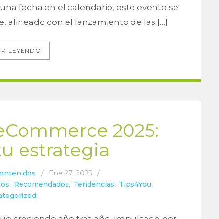
una fecha en el calendario, este evento se
e, alineado con el lanzamiento de las […]
IR LEYENDO
 eCommerce 2025:
tu estrategia
Contenidos
/
Ene 27, 2025
/
tos
,
Recomendados
,
Tendencias
,
Tips4You
,
ategorized
e creciendo año tras año, impulsado por