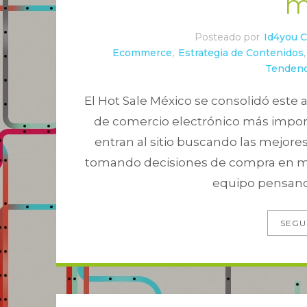
m
Posteado por
Id4you 
Ecommerce
,
Estrategia de Contenidos
Tendenc
El Hot Sale México se consolidó este
de comercio electrónico más import
entran al sitio buscando las mejor
tomando decisiones de compra en min
equipo pensando
SEGU