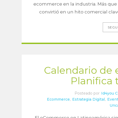
ecommerce en la industria. Más que 
convirtió en un hito comercial clav
SEGU
Calendario de
Planifica 
Posteado por
Id4you 
Ecommerce
,
Estrategia Digital
,
Even
Unc
El eCommerce en Latinoamérica sigu