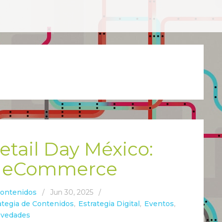
tail Day México:
ia eCommerce
Contenidos
/
Jun 30, 2025
/
ategia de Contenidos
,
Estrategia Digital
,
Eventos
,
vedades