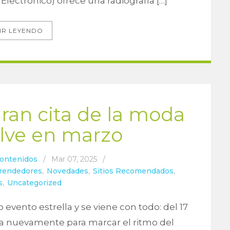
lectrónico) ofrece una radiografía […]
IR LEYENDO
ran cita de la moda
elve en marzo
Contenidos
/
Mar 07, 2025
/
prendedores
,
Novedades
,
Sitios Recomendados
,
s
,
Uncategorized
evento estrella y se viene con todo: del 17
iza nuevamente para marcar el ritmo del