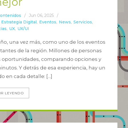
ejor
Contenidos
/
Jun 06, 2025
/
,
Estrategia Digital
,
Eventos
,
News
,
Servicios
,
ias
,
UX
,
UX/UI
 año, una vez más, como uno de los eventos
antes de la región. Millones de personas
es oportunidades, comparando opciones y
utos. Y detrás de esa experiencia, hay un
 en cada detalle: […]
IR LEYENDO