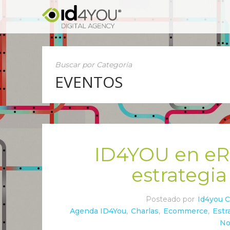
Buscar por Categoría
EVENTOS
ID4YOU en eRe
estrateg
Posteado por
Id4you 
Agenda ID4You
,
Charlas
,
Ecommerce
,
Estr
No