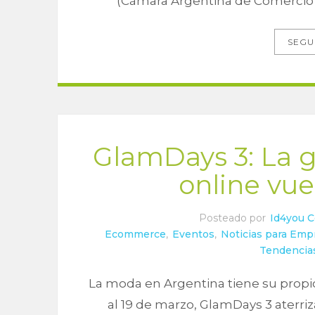
(Cámara Argentina de Comercio E
SEGU
GlamDays 3: La g
online vu
Posteado por
Id4you 
Ecommerce
,
Eventos
,
Noticias para Em
Tendencia
La moda en Argentina tiene su propio 
al 19 de marzo, GlamDays 3 aterr