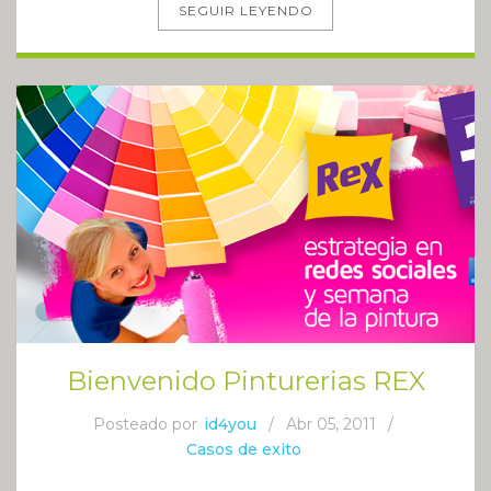
SEGUIR LEYENDO
Bienvenido Pinturerias REX
Posteado por
id4you
/
Abr 05, 2011
/
Casos de exito