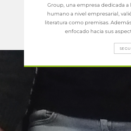
Group, una empresa dedicada a la
humano a nivel empresarial, valié
literatura como premisas. Además
enfocado hacia sus aspect
SEGU