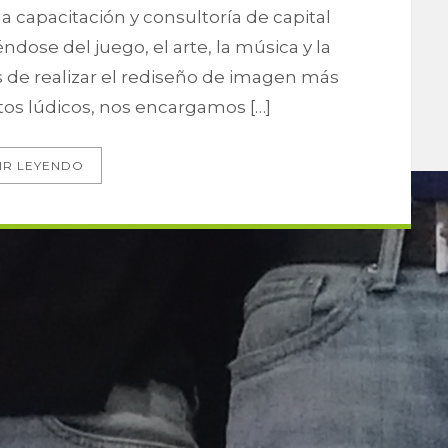
 capacitación y consultoría de capital
ndose del juego, el arte, la música y la
 de realizar el rediseño de imagen más
os lúdicos, nos encargamos […]
IR LEYENDO