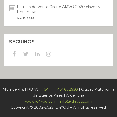
Estudio de Venta Online AMVO 2026: claves y
tendencias
Mar 19, 2026
SEGUINOS
Monroe 4181 PB "A" |
+54 . 11 . 4546 . 2950
| Ciudad Autónoma
de Buenos Aires | Argentina
www.id4you.com
|
info@id4you.com
Copyright © 2002-2025 ID4YOU – All rights reserved.