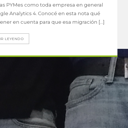
nto las PYMes como toda empresa en general
le Analytics 4. Conocé en esta nota qué
tener en cuenta para que esa migración […]
IR LEYENDO