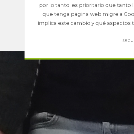
por lo tanto, es prioritario que ta
que tenga página web migre a Goog
implica este cambio y qué aspectos 
SEGU