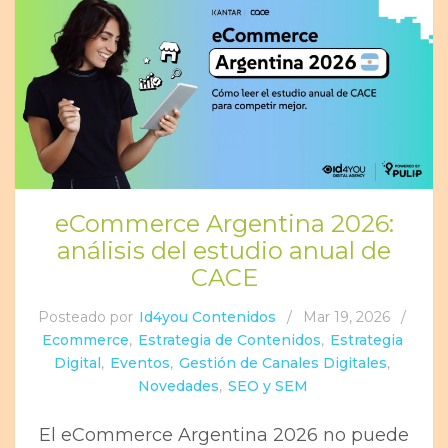
eCommerce Argentina 2026:
análisis del estudio anual de
CACE
Posteado por
Id4you Contenidos
/
Mar 19, 2026
/
Ecommerce
,
Estrategia de Contenidos
,
Estrategia
Digital
,
Eventos
,
Gestión de Canales Digitales
,
Novedades
,
SEO y SEM
El eCommerce Argentina 2026 no puede