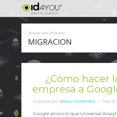
Buscar por Etiqueta
MIGRACION
¿Cómo hacer l
empresa a Google
Posteado por
Id4you Contenidos
/
May 15,
Google anunció que Universal Analytic