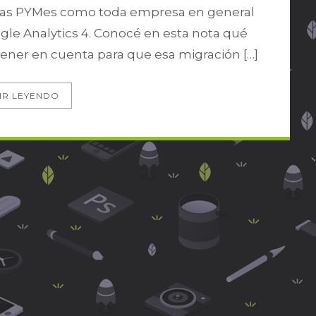
nto las PYMes como toda empresa en general
le Analytics 4. Conocé en esta nota qué
tener en cuenta para que esa migración […]
IR LEYENDO