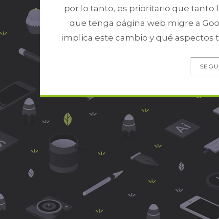
por lo tanto, es prioritario que ta
que tenga página web migre a Goog
implica este cambio y qué aspectos 
SEGU