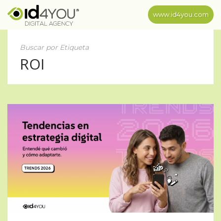
www.id4you.com
Buscar por Etiqueta
ROI