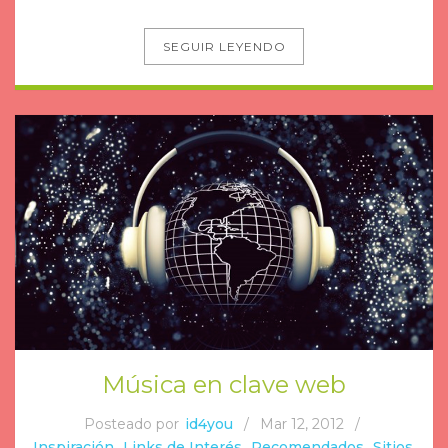
SEGUIR LEYENDO
Música en clave web
Posteado por
id4you
/
Mar 12, 2012
/
Inspiración
,
Links de Interés
,
Recomendados
,
Sitios