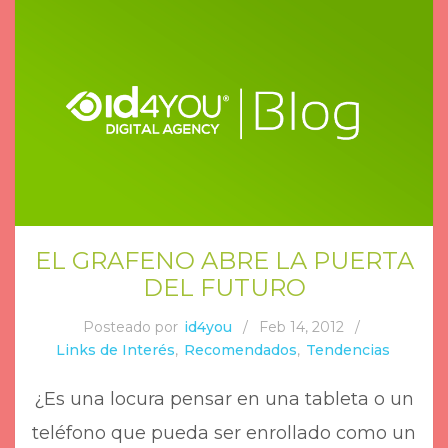
EL GRAFENO ABRE LA PUERTA
DEL FUTURO
Posteado por
id4you
/
Feb 14, 2012
/
Links de Interés
,
Recomendados
,
Tendencias
¿Es una locura pensar en una tableta o un
teléfono que pueda ser enrollado como un