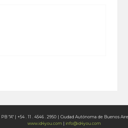
PB "A" | +54 . 11 . 4546 . 2950 | Ciudad Autónoma de Buenos Aire
www.id4you.com
|
info@id4you.com