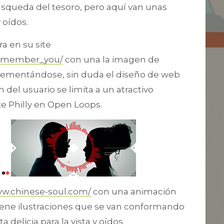
squeda del tesoro, pero aquí van unas
 oídos.
a en su site
remember_you/
con una la imagen de
lementándose, sin duda el diseño de web
n del usuario se limita a un atractivo
e Philly en Open Loops.
ww.chinese-soul.com/
con una animación
ene ilustraciones que se van conformando
delicia para la vista y oídos.