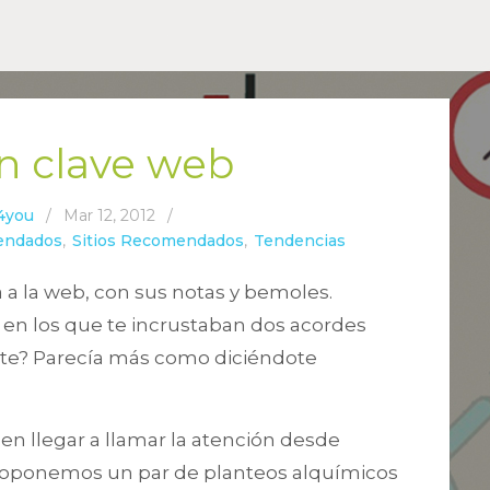
n clave web
4you
/
Mar 12, 2012
/
endados
,
Sitios Recomendados
,
Tendencias
 a la web, con sus notas y bemoles.
h, en los que te incrustaban dos acordes
site? Parecía más como diciéndote
n llegar a llamar la atención desde
proponemos un par de planteos alquímicos