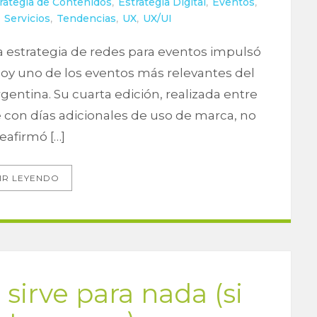
rategia de Contenidos
,
Estrategia Digital
,
Eventos
,
,
Servicios
,
Tendencias
,
UX
,
UX/UI
estrategia de redes para eventos impulsó
hoy uno de los eventos más relevantes del
entina. Su cuarta edición, realizada entre
e con días adicionales de uso de marca, no
reafirmó […]
IR LEYENDO
sirve para nada (si