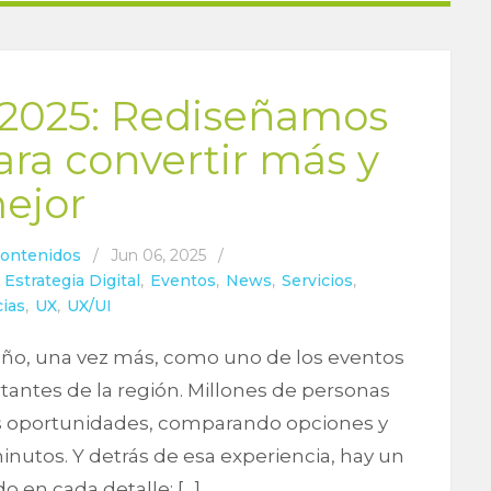
 2025: Rediseñamos
ara convertir más y
ejor
Contenidos
/
Jun 06, 2025
/
,
Estrategia Digital
,
Eventos
,
News
,
Servicios
,
ias
,
UX
,
UX/UI
 año, una vez más, como uno de los eventos
antes de la región. Millones de personas
es oportunidades, comparando opciones y
utos. Y detrás de esa experiencia, hay un
 en cada detalle: […]