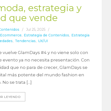
oda, estrategia y
d que vende
Contenidos
/
Jul 25, 2025
/
Ecommerce
,
Estrategia de Contenidos
,
Estrategia
edades
,
Tendencias
,
UX/UI
re vuelve GlamDays #4 y no viene solo con
te evento ya no necesita presentación. Con
idad que no para de crecer, GlamDays se
gital más potente del mundo fashion en
 No se trata […]
IR LEYENDO