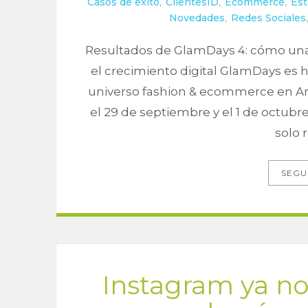
Casos de exito
,
ClientesID
,
Ecommerce
,
Est
Novedades
,
Redes Sociales
Resultados de GlamDays 4: cómo una 
el crecimiento digital GlamDays es 
universo fashion & ecommerce en Arg
el 29 de septiembre y el 1 de octubr
solo 
SEGU
Instagram ya no 