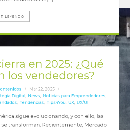
IR LEYENDO
ierra en 2025: ¿Qué
n los vendedores?
Contenidos
/
Mar 22, 2025
/
tegia Digital
,
News
,
Noticias para Emprendedores
,
mendados
,
Tendencias
,
Tips4You
,
UX
,
UX/UI
érica sigue evolucionando, y con ello, las
n se transforman. Recientemente, Mercado