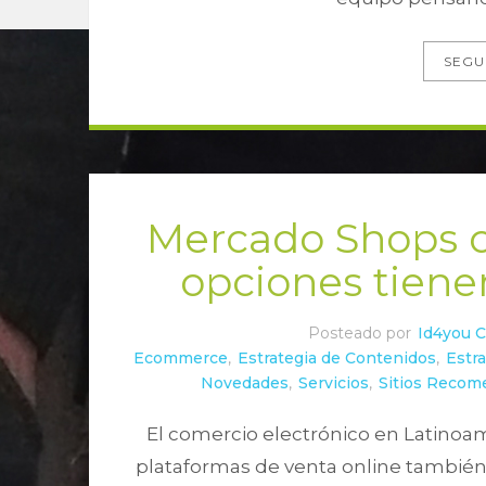
SEGU
Mercado Shops c
opciones tiene
Posteado por
Id4you 
Ecommerce
,
Estrategia de Contenidos
,
Estra
Novedades
,
Servicios
,
Sitios Reco
El comercio electrónico en Latinoam
plataformas de venta online tambié