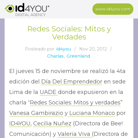
www.id4you.com
Redes Sociales: Mitos y
Verdades
Posteado por
id4you
/
Nov 20, 2012
/
Charlas
,
Greenland
El jueves 15 de noviembre se realizó la 4ta
edición del
Día Del Emprendedor
en sede
Lima de la
UADE
donde expusieron en la
charla “
Redes Sociales: Mitos y verdades
”
Vanesa Gambirazio
y
Luciana Monaco
por
ID4YOU
,
Cecilia Nuñez
(Directora de Bee!
Comunicación) y
Valeria Viva
(Directora de