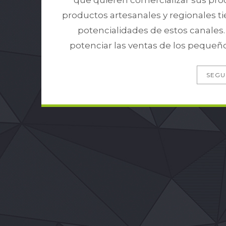
que quieren comercializar sus pro
productos artesanales y regionales t
potencialidades de estos canale
potenciar las ventas de los pequeño
SEGU