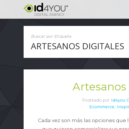
Buscar por Etiqueta
ARTESANOS DIGITALES
Artesanos 
Posteado por
Id4you 
Ecommerce
,
Inspi
Cada vez son más las opciones que l