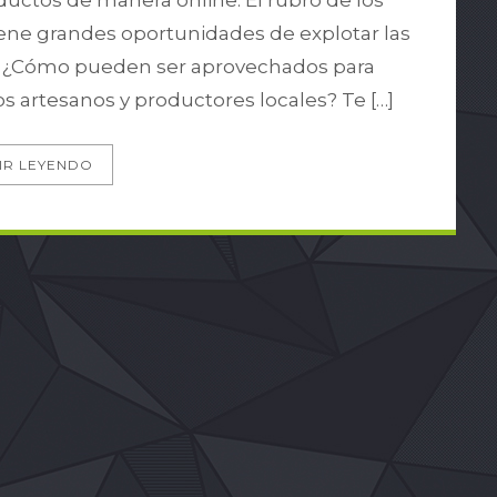
ductos de manera online. El rubro de los
iene grandes oportunidades de explotar las
s. ¿Cómo pueden ser aprovechados para
s artesanos y productores locales? Te […]
IR LEYENDO