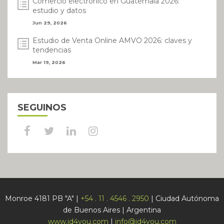
Comercio electrónico en Guatemala 2026:
estudio y datos
Jun 29, 2026
Estudio de Venta Online AMVO 2026: claves y
tendencias
Mar 19, 2026
SEGUINOS
Monroe 4181 PB "A" |
+54 . 11 . 4546 . 2950
| Ciudad Autónoma
de Buenos Aires | Argentina
www.id4you.com
|
info@id4you.com