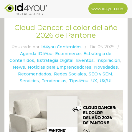
www.id4you.com
Cloud Dancer: el color del año
2026 de Pantone
Posteado por
Id4you Contenidos
/
Dic 05, 2025
/
Agenda ID4You
,
Ecommerce
,
Estrategia de
Contenidos
,
Estrategia Digital
,
Eventos
,
Inspiración
,
News
,
Noticias para Emprendedores
,
Novedades
,
Recomendados
,
Redes Sociales
,
SEO y SEM
,
Servicios
,
Tendencias
,
Tips4You
,
UX
,
UX/UI