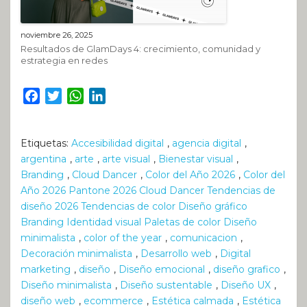
noviembre 26, 2025
Resultados de GlamDays 4: crecimiento, comunidad y
estrategia en redes
Facebook
Twitter
WhatsApp
LinkedIn
Etiquetas:
Accesibilidad digital
,
agencia digital
,
argentina
,
arte
,
arte visual
,
Bienestar visual
,
Branding
,
Cloud Dancer
,
Color del Año 2026
,
Color del
Año 2026 Pantone 2026 Cloud Dancer Tendencias de
diseño 2026 Tendencias de color Diseño gráfico
Branding Identidad visual Paletas de color Diseño
minimalista
,
color of the year
,
comunicacion
,
Decoración minimalista
,
Desarrollo web
,
Digital
marketing
,
diseño
,
Diseño emocional
,
diseño grafico
,
Diseño minimalista
,
Diseño sustentable
,
Diseño UX
,
diseño web
,
ecommerce
,
Estética calmada
,
Estética