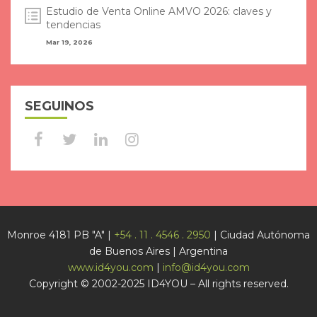
Estudio de Venta Online AMVO 2026: claves y
tendencias
Mar 19, 2026
SEGUINOS
Monroe 4181 PB "A" |
+54 . 11 . 4546 . 2950
| Ciudad Autónoma
de Buenos Aires | Argentina
www.id4you.com
|
info@id4you.com
Copyright © 2002-2025 ID4YOU – All rights reserved.