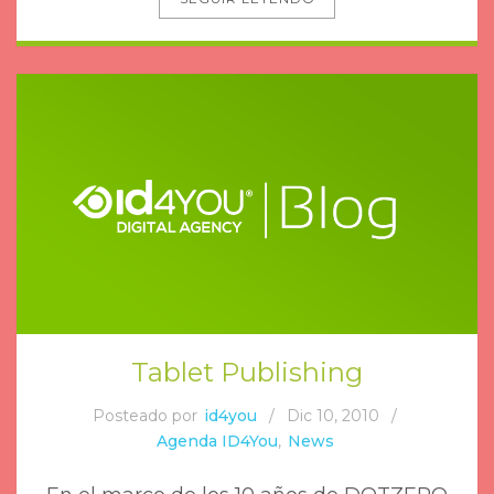
Tablet Publishing
Posteado por
id4you
/
Dic 10, 2010
/
Agenda ID4You
,
News