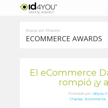
Buscar por Etiqueta
ECOMMERCE AWARDS
El eCommerce Da
rompió ¡y 
Posteado por
Id4you 
Charlas
,
Ecommerce
,