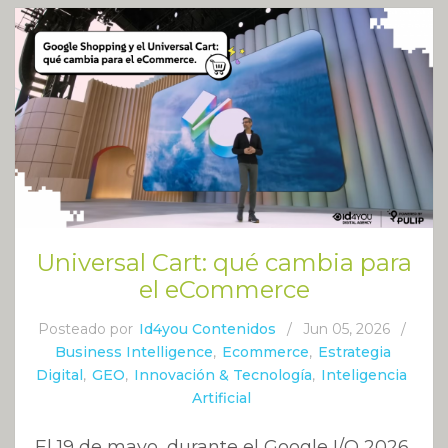
Universal Cart: qué cambia para
el eCommerce
Posteado por
Id4you Contenidos
/
Jun 05, 2026
/
Business Intelligence
,
Ecommerce
,
Estrategia
Digital
,
GEO
,
Innovación & Tecnología
,
Inteligencia
Artificial
El 19 de mayo, durante el Google I/O 2026,