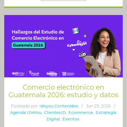
Comercio electrónico en
Guatemala 2026: estudio y datos
Posteado por
Id4you Contenidos
/
Jun 29, 2026
/
Agenda ID4You
,
ClientesID
,
Ecommerce
,
Estrategia
Digital
,
Eventos