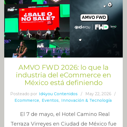
AMVO FWD 2026: lo que la
industria del eCommerce en
México está definiendo
Posteado por
Id4you Contenidos
/
May 22, 2026
/
Ecommerce
,
Eventos
,
Innovación & Tecnología
El 7 de mayo, el Hotel Camino Real
Terraza Virreyes en Ciudad de México fue