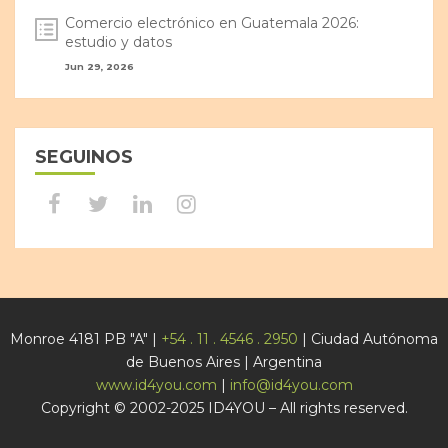
Comercio electrónico en Guatemala 2026:
estudio y datos
Jun 29, 2026
SEGUINOS
Monroe 4181 PB "A" |
+54 . 11 . 4546 . 2950
| Ciudad Autónoma
de Buenos Aires | Argentina
www.id4you.com
|
info@id4you.com
Copyright © 2002-2025 ID4YOU – All rights reserved.