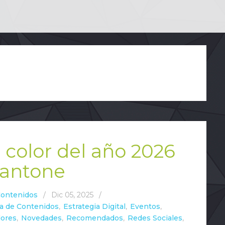
 color del año 2026
Pantone
Contenidos
/
Dic 05, 2025
/
ia de Contenidos
,
Estrategia Digital
,
Eventos
,
dores
,
Novedades
,
Recomendados
,
Redes Sociales
,