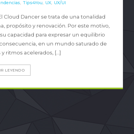
endencias
,
Tips4You
,
UX
,
UX/UI
El Cloud Dancer se trata de una tonalidad
, propósito y renovación. Por este motivo,
su capacidad para expresar un equilibrio
 En consecuencia, en un mundo saturado de
 y ritmos acelerados, […]
IR LEYENDO