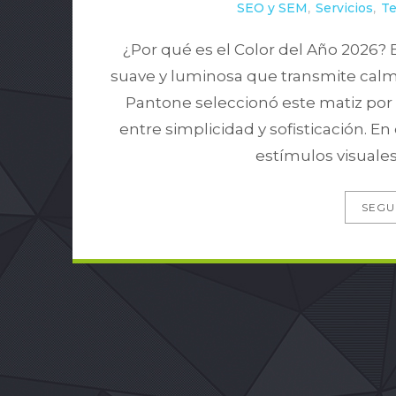
SEO y SEM
,
Servicios
,
T
¿Por qué es el Color del Año 2026? 
suave y luminosa que transmite calma
Pantone seleccionó este matiz por 
entre simplicidad y sofisticación.
estímulos visuales
SEGU