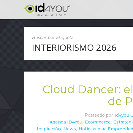
Buscar por Etiqueta
INTERIORISMO 2026
Cloud Dancer: el
de 
Posteado por
Id4you 
Agenda ID4You
,
Ecommerce
,
Estrateg
Inspiración
,
News
,
Noticias para Emprende