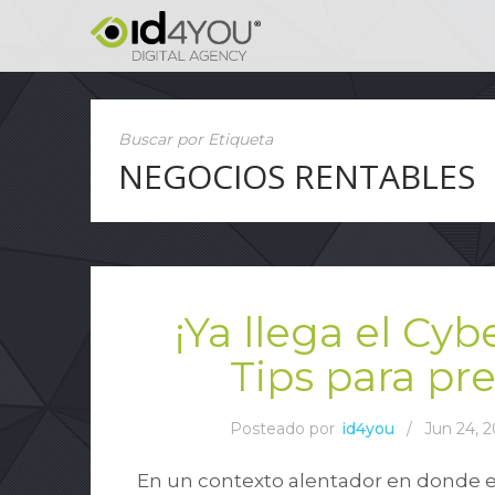
Buscar por Etiqueta
NEGOCIOS RENTABLES
¡Ya llega el Cy
Tips para pr
Posteado por
id4you
/
Jun 24, 
En un contexto alentador en donde e