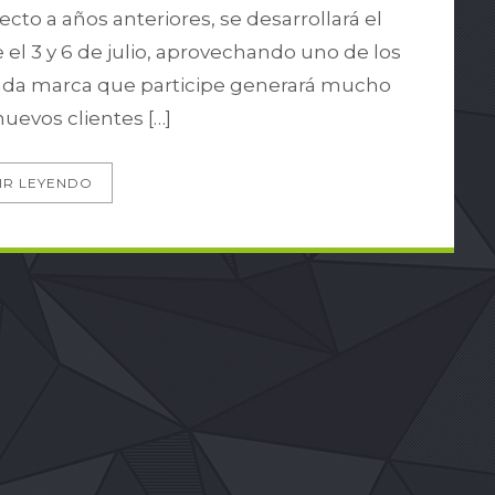
ecto a años anteriores, se desarrollará el
l 3 y 6 de julio, aprovechando uno de los
e cada marca que participe generará mucho
nuevos clientes […]
IR LEYENDO