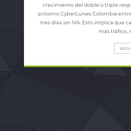
crecimiento del doble o triple resp
próximo CyberLunes Colombia entre e
tres días sin IVA. Esto implica qu
más tráfico, 
SEGU