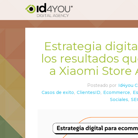
Estrategia digi
los resultados q
a Xiaomi Store
Posteado por
Id4you 
Casos de exito
,
ClientesID
,
Ecommerce
,
Es
Sociales
,
SE