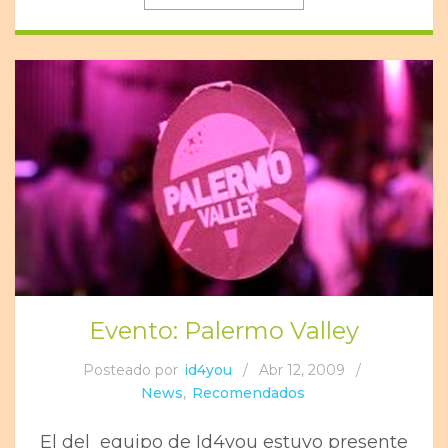
Evento: Palermo Valley
Posteado por
id4you
/
Abr 12, 2009
/
News
,
Recomendados
El del equipo de Id4you estuvo presente