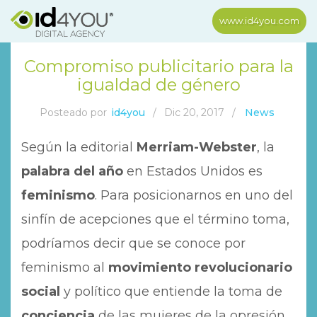
www.id4you.com
Compromiso publicitario para la
igualdad de género
Posteado por
id4you
/
Dic 20, 2017
/
News
Según la editorial
Merriam-Webster
, la
palabra del año
en Estados Unidos es
feminismo
. Para posicionarnos en uno del
sinfín de acepciones que el término toma,
podríamos decir que se conoce por
feminismo al
movimiento revolucionario
social
y político que entiende la toma de
conciencia
de las mujeres de la opresión,