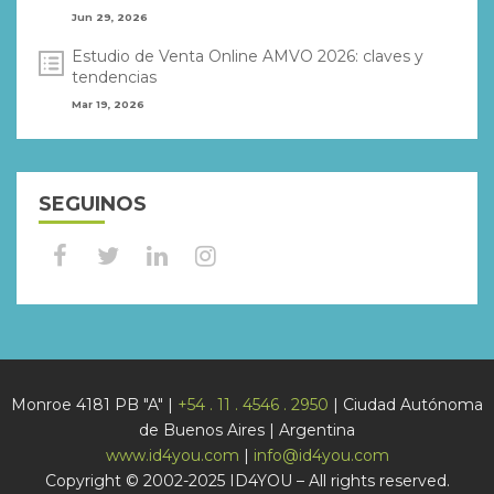
Jun 29, 2026
Estudio de Venta Online AMVO 2026: claves y
tendencias
Mar 19, 2026
SEGUINOS
Monroe 4181 PB "A" |
+54 . 11 . 4546 . 2950
| Ciudad Autónoma
de Buenos Aires | Argentina
www.id4you.com
|
info@id4you.com
Copyright © 2002-2025 ID4YOU – All rights reserved.