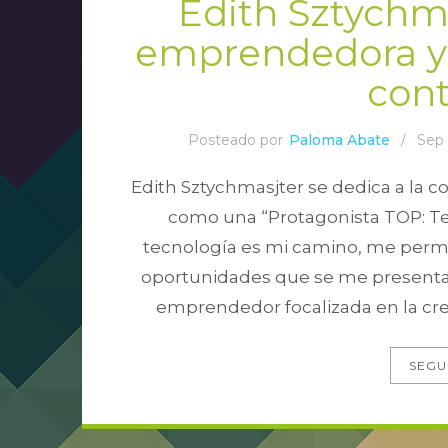
Edith Sztychm
emprendedora y 
con
Posteado por
Paloma Abate
/
Sep 
Edith Sztychmasjter se dedica a la c
como una “Protagonista TOP: T
tecnología es mi camino, me permit
oportunidades que se me presenta
emprendedor focalizada en la crea
SEGU