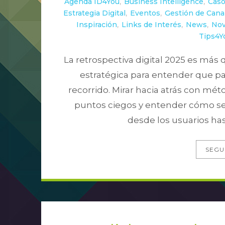
Agenda ID4You
,
Business Intelligence
,
Caso
Estrategia Digital
,
Eventos
,
Gestión de Canal
Inspiración
,
Links de Interés
,
News
,
Nov
Tips4Y
La retrospectiva digital 2025 es más
estratégica para entender que pa
recorrido. Mirar hacia atrás con mé
puntos ciegos y entender cómo se 
desde los usuarios has
SEGU