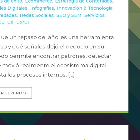
s de exito
,
Ecommerce
,
Estrategia de Contenidos
,
es Digitales
,
Infografías
,
Innovación & Tecnología
,
edades
,
Redes Sociales
,
SEO y SEM
,
Servicios
,
ou
,
UX
,
UX/UI
 que un repaso del año: es una herramienta
so y qué señales dejó el negocio en su
todo permite encontrar patrones, detectar
movió realmente el ecosistema digital:
ta los procesos internos, […]
IR LEYENDO