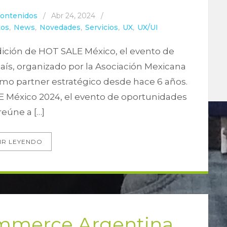
Contenidos
/
Abr 24, 2024
/
tos
,
News
,
Novedades
,
Servicios
,
UX
,
UX/UI
ición de HOT SALE México, el evento de
ís, organizado por la Asociación Mexicana
mo partner estratégico desde hace 6 años.
E México 2024, el evento de oportunidades
reúne a […]
IR LEYENDO
ommerce Argentina