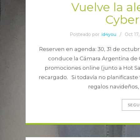
Vuelve la al
Cybe
Posteado por
id4you
/
Oct 17,
Reserven en agenda: 30, 31 de octubr
conduce la Cámara Argentina de 
promociones online (junto a Hot 
recargado. Si todavía no planificast
regalos navideños, 
SEGU