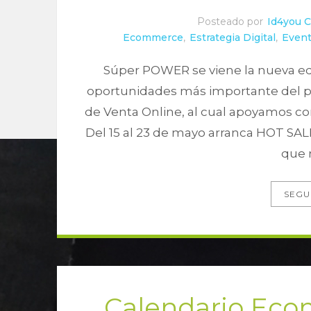
Posteado por
Id4you 
Ecommerce
,
Estrategia Digital
,
Even
Súper POWER se viene la nueva ed
oportunidades más importante del pa
de Venta Online, al cual apoyamos co
Del 15 al 23 de mayo arranca HOT SAL
que 
SEGU
Calendario Ec