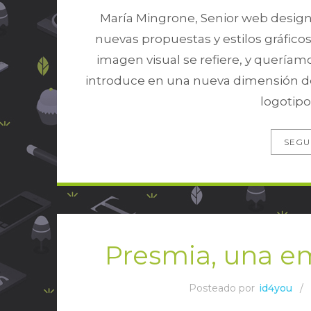
María Mingrone, Senior web design
nuevas propuestas y estilos gráfico
imagen visual se refiere, y quería
introduce en una nueva dimensión de
logotipo
SEGU
Presmia, una e
Posteado por
id4you
/