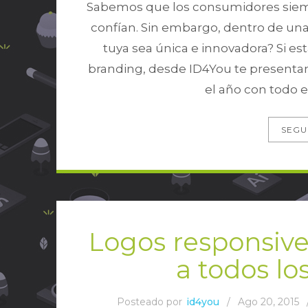
Sabemos que los consumidores siempr
confían. Sin embargo, dentro de un
tuya sea única e innovadora? Si e
branding, desde ID4You te presenta
el año con todo e
SEGU
Logos responsiv
a todos los
Posteado por
id4you
/
Ago 20, 2015