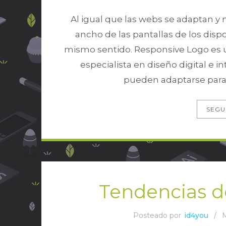
Al igual que las webs se adaptan y
ancho de las pantallas de los disp
mismo sentido. Responsive Logo es u
especialista en diseño digital e 
pueden adaptarse para l
SEGU
Tendencias d
Posteado por
id4you
/
M