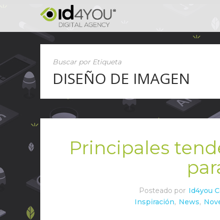
Buscar por Etiqueta
DISEÑO DE IMAGEN
Principales ten
par
Posteado por
Id4you 
Inspiración
,
News
,
Nov