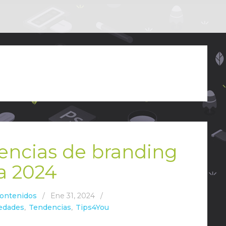
dencias de branding
a 2024
Contenidos
/
Ene 31, 2024
/
edades
,
Tendencias
,
Tips4You