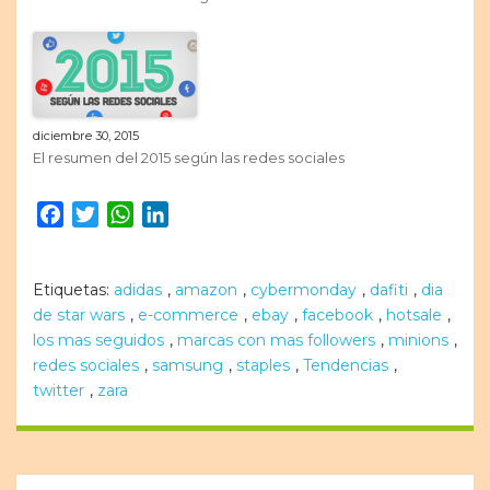
diciembre 30, 2015
El resumen del 2015 según las redes sociales
Facebook
Twitter
WhatsApp
LinkedIn
Etiquetas:
adidas
,
amazon
,
cybermonday
,
dafiti
,
dia
de star wars
,
e-commerce
,
ebay
,
facebook
,
hotsale
,
los mas seguidos
,
marcas con mas followers
,
minions
,
redes sociales
,
samsung
,
staples
,
Tendencias
,
twitter
,
zara