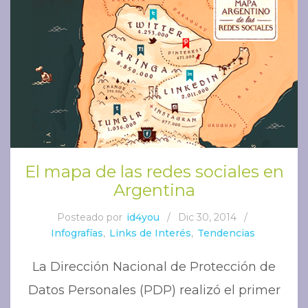
El mapa de las redes sociales en
Argentina
Posteado por
id4you
/
Dic 30, 2014
/
Infografías
,
Links de Interés
,
Tendencias
La Dirección Nacional de Protección de
Datos Personales (PDP) realizó el primer