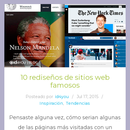
10 rediseños de sitios web
famosos
Posteado por
id4you
/
Jul 17, 2015
/
Inspiración
,
Tendencias
Pensaste alguna vez, cómo serian algunas
de las páginas más visitadas con un