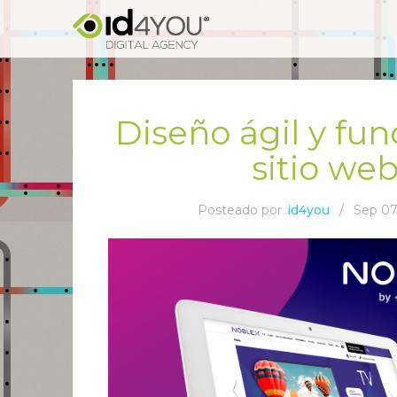
Diseño ágil y fun
sitio we
Posteado por
id4you
/
Sep 07