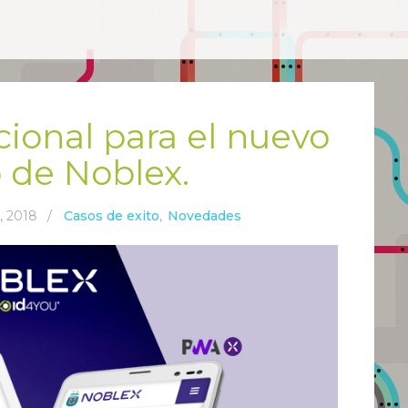
cional para el nuevo
b de Noblex.
, 2018
/
Casos de exito
,
Novedades