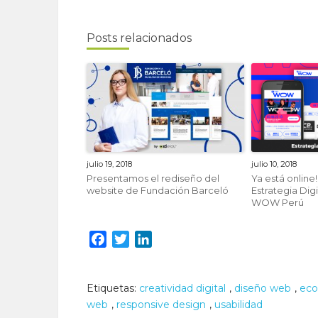
Posts relacionados
julio 19, 2018
julio 10, 2018
Presentamos el rediseño del
Ya está online
website de Fundación Barceló
Estrategia Dig
WOW Perú
Facebook
Twitter
LinkedIn
Etiquetas:
creatividad digital
,
diseño web
,
ec
web
,
responsive design
,
usabilidad