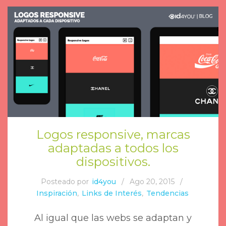
Logos responsive, marcas
adaptadas a todos los
dispositivos.
Posteado por
id4you
/
Ago 20, 2015
/
Inspiración
,
Links de Interés
,
Tendencias
Al igual que las webs se adaptan y