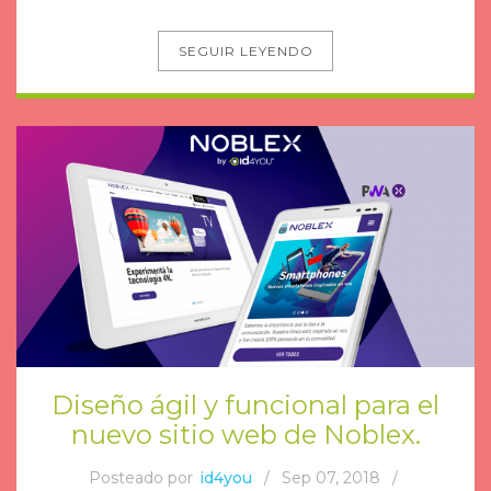
SEGUIR LEYENDO
Diseño ágil y funcional para el
nuevo sitio web de Noblex.
Posteado por
id4you
/
Sep 07, 2018
/