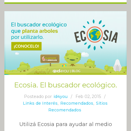
Ecosia. El buscador ecológico.
Posteado por
id4you
/
Feb 02, 2015
/
Links de Interés
,
Recomendados
,
Sitios
Recomendados
Utilizá Ecosia para ayudar al medio