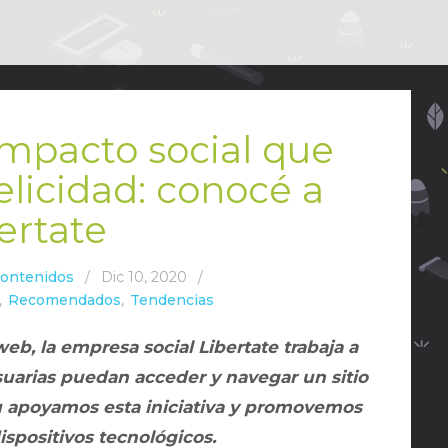
 impacto social que
elicidad: conocé a
ertate
Contenidos
/
Dic 10, 2020
/
,
Recomendados
,
Tendencias
b, la empresa social Libertate trabaja a
suarias puedan acceder y navegar un sitio
u apoyamos esta iniciativa y promovemos
dispositivos tecnológicos.