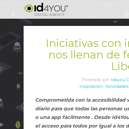
Iniciativas con
nos llenan de f
Lib
Posteado por
Id4you 
Inspiración
,
Novedades
Comprometida con la accesibilidad we
diario para que todas las personas u
o una app fácilmente . Desde Id4Yo
el acceso para todos por igual a los 