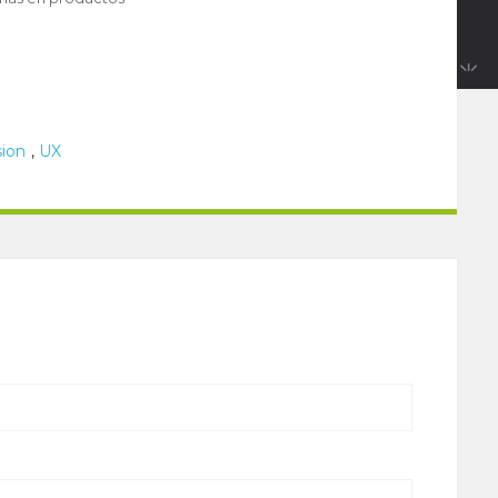
sion
,
UX