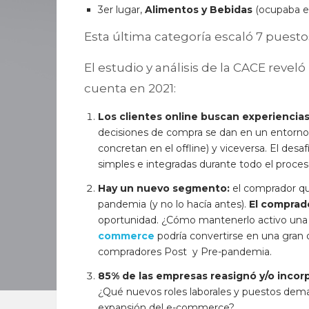
3er lugar,
Alimentos y Bebidas
(ocupaba e
Esta última categoría escaló 7 puest
El estudio y análisis de la CACE reveló
cuenta en 2021:
Los clientes online buscan experiencias
decisiones de compra se dan en un entorno O
concretan en el offline) y viceversa. El des
simples e integradas durante todo el proce
Hay un nuevo segmento:
el comprador que
pandemia (y no lo hacía antes).
El comprad
oportunidad. ¿Cómo mantenerlo activo una 
commerce
podría convertirse en una gran o
compradores Post y Pre-pandemia.
85% de las empresas reasignó y/o inco
¿Qué nuevos roles laborales y puestos dem
expansión del e-commerce?