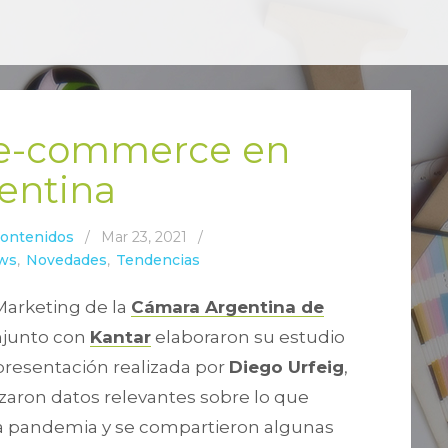
 e-commerce en
entina
Contenidos
/
Mar 23, 2021
/
ws
,
Novedades
,
Tendencias
Marketing de la
Cámara Argentina de
junto con
Kantar
elaboraron su estudio
 presentación realizada por
Diego Urfeig
,
lizaron datos relevantes sobre lo que
a pandemia y se compartieron algunas