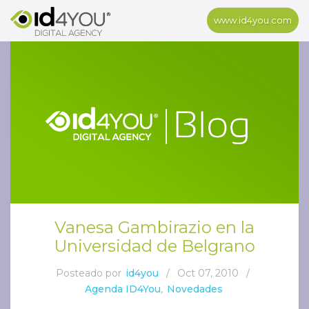
www.id4you.com
Vanesa Gambirazio en la
Universidad de Belgrano
Posteado por
id4you
/
Oct 07, 2010
/
Agenda ID4You
,
Novedades