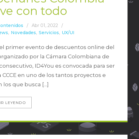
lve con todo
Contenidos
/
Abr 01, 2022
/
ews
,
Novedades
,
Servicios
,
UX/UI
 el primer evento de descuentos online del
 organizado por la Cámara Colombiana de
 consecutivo, ID4You es convocada para ser
la CCCE en uno de los tantos proyectos e
on los que busca […]
IR LEYENDO