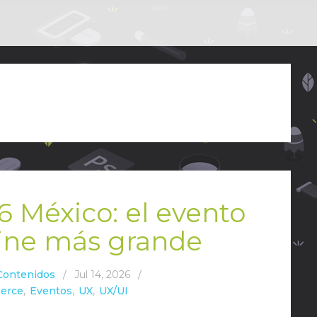
6 México: el evento
ine más grande
Contenidos
/
Jul 14, 2026
/
erce
,
Eventos
,
UX
,
UX/UI