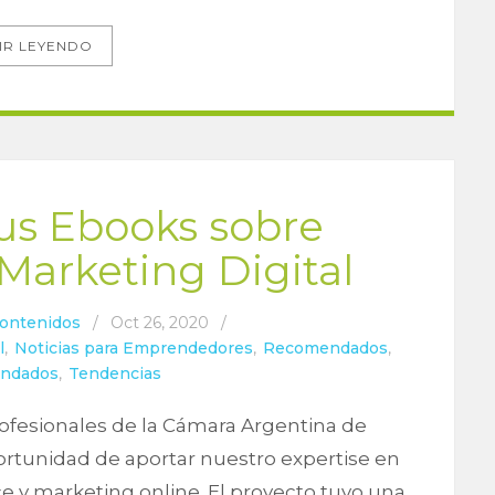
IR LEYENDO
us Ebooks sobre
arketing Digital
Contenidos
/
Oct 26, 2020
/
l
,
Noticias para Emprendedores
,
Recomendados
,
endados
,
Tendencias
ofesionales de la Cámara Argentina de
rtunidad de aportar nuestro expertise en
ce y marketing online. El proyecto tuvo una