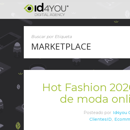
Buscar por Etiqueta
MARKETPLACE
Hot Fashion 202
de moda onl
Posteado por
Id4you 
ClientesID
,
Ecomm