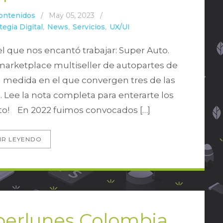
ontenidos
/
May 05, 2023
/
tegia Digital
,
News
,
Servicios
,
UX/UI
l que nos encantó trabajar: Super Auto.
marketplace multiseller de autopartes de
 medida en el que convergen tres de las
 Lee la nota completa para enterarte los
to! En 2022 fuimos convocados […]
IR LEYENDO
berlunes Colombia