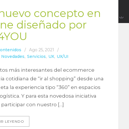
 nuevo concepto en
ine diseñado por
4YOU
Contenidos
/
Ago 25, 2021
/
,
Novedades
,
Servicios
,
UX
,
UX/UI
entos más interesantes del ecommerce
ia cotidiana de “ir al shopping” desde una
eta la experiencia tipo “360” en espacios
ogística. Y para esta novedosa iniciativa
 participar con nuestro […]
IR LEYENDO