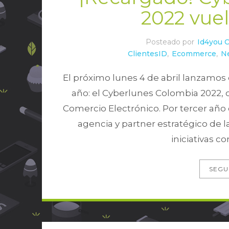
2022 vue
Posteado por
Id4you 
ClientesID
,
Ecommerce
,
N
El próximo lunes 4 de abril lanzamos
año: el Cyberlunes Colombia 2022,
Comercio Electrónico. Por tercer año
agencia y partner estratégico de 
iniciativas c
SEGU