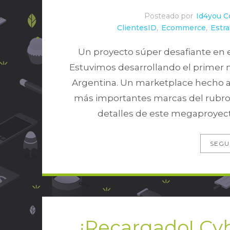
Posteado por
Id4you C
ClientesID
,
Ecommerce
,
Estra
Un proyecto súper desafiante en e
Estuvimos desarrollando el primer 
Argentina. Un marketplace hecho a
más importantes marcas del rubro.
detalles de este megaproyec
SEGU
¡Recargado! Cy