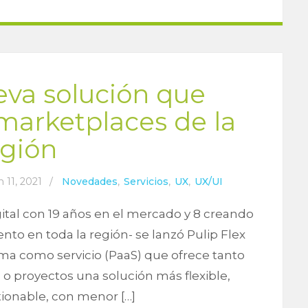
eva solución que
 marketplaces de la
egión
n 11, 2021
/
Novedades
,
Servicios
,
UX
,
UX/UI
ital con 19 años en el mercado y 8 creando
to en toda la región- se lanzó Pulip Flex
rma como servicio (PaaS) que ofrece tanto
 proyectos una solución más flexible,
ionable, con menor […]