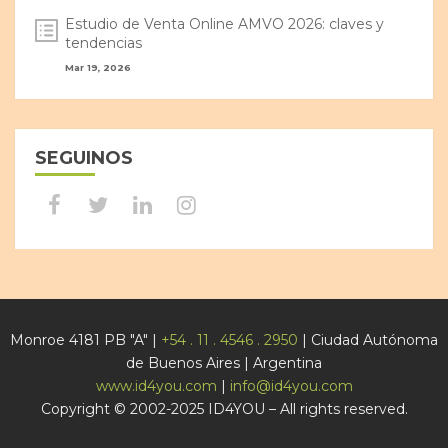
Estudio de Venta Online AMVO 2026: claves y
tendencias
Mar 19, 2026
SEGUINOS
Monroe 4181 PB "A" |
+54 . 11 . 4546 . 2950
| Ciudad Autónoma
de Buenos Aires | Argentina
www.id4you.com
|
info@id4you.com
Copyright © 2002-2025 ID4YOU – All rights reserved.