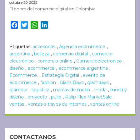
octubre 20, 2022
El boom del comercio digital en Colombia
Facebook
Twitter
WhatsApp
LinkedIn
Etiquetas:
accesorios
,
Agencia ecommerce
,
argentina
,
belleza
,
comercio digital
,
comercio
electrónico
,
comercio online
,
Comercioelectronico
,
diseño
,
ecommerce
,
ecommerce argentina
,
Ecommerce.
,
Estrategia Digital
,
evento de
ecommerce
,
fashion
,
Glam Days
,
glamdays
,
glamour
,
logistica
,
marcas de moda
,
moda
,
moda y
diseño
,
proyecto
,
pulip
,
Pulip Flex MarketSale
,
ventas
,
ventas a traves de internet
,
ventas online
CONTACTANOS