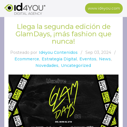
www.id4you.com
Llega la segunda edición de
GlamDays, ¡más fashion que
nunca!
Posteado por
Id4you Contenidos
/
Sep 03, 2024
/
Ecommerce
,
Estrategia Digital
,
Eventos
,
News
,
Novedades
,
Uncategorized