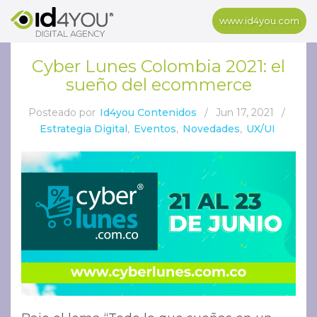
www.id4you.com
Cyber Lunes Colombia 2021: el
sueño del ecommerce
Posteado por
Id4you Contenidos
/
Jun 17, 2021
/
Estrategia Digital
,
Eventos
,
Novedades
,
UX/UI