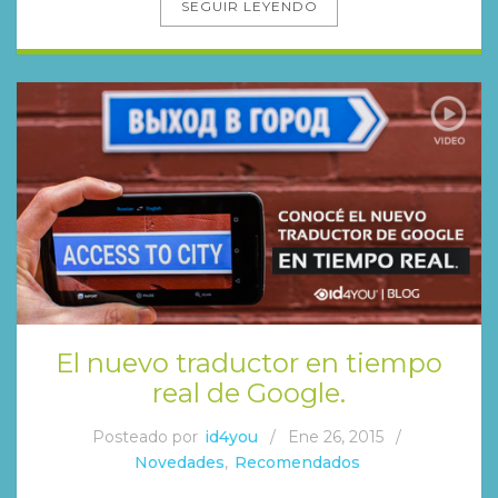
SEGUIR LEYENDO
El nuevo traductor en tiempo
real de Google.
Posteado por
id4you
/
Ene 26, 2015
/
Novedades
,
Recomendados