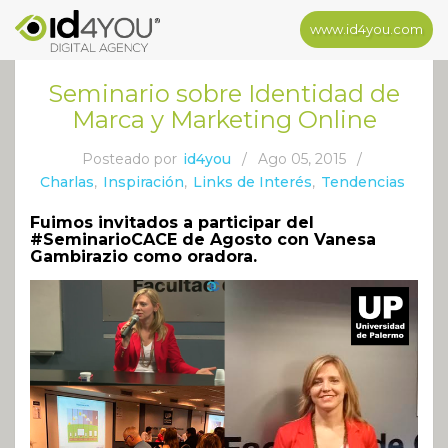
www.id4you.com
Seminario sobre Identidad de
Marca y Marketing Online
Posteado por
id4you
/
Ago 05, 2015
/
Charlas
,
Inspiración
,
Links de Interés
,
Tendencias
Fuimos invitados a participar del
#SeminarioCACE de Agosto con Vanesa
Gambirazio como oradora.