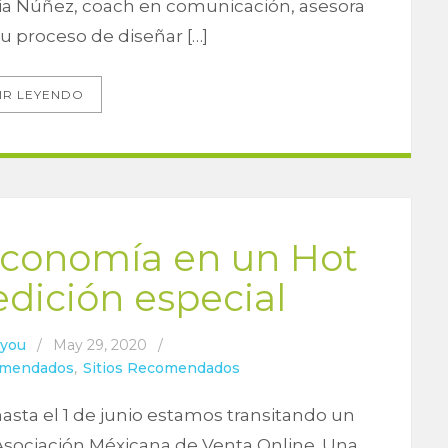
ilia Núñez, coach en comunicación, asesora
su proceso de diseñar […]
IR LEYENDO
economía en un Hot
edición especial
4you
/
May 29, 2020
/
mendados
,
Sitios Recomendados
 hasta el 1 de junio estamos transitando un
Asociación Méxicana de Venta Online. Una