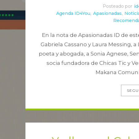
Posteado por
id
Agenda ID4You
,
Apasionadas
,
Notic
Recomend
En la nota de Apasionadas ID de est
Gabriela Cassano y Laura Messing, a La
poeta y abogada, a Sonia Agnese, Sen
socia fundadora de Chicas Tic y Ve
Makana Comunica
SEGU