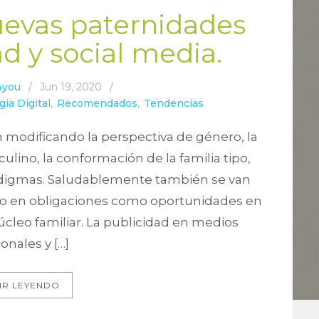
uevas paternidades
ad y social media.
4you
/
Jun 19, 2020
/
gia Digital
,
Recomendados
,
Tendencias
n modificando la perspectiva de género, la
lino, la conformación de la familia tipo,
adigmas. Saludablemente también se van
to en obligaciones como oportunidades en
úcleo familiar. La publicidad en medios
ionales y […]
IR LEYENDO