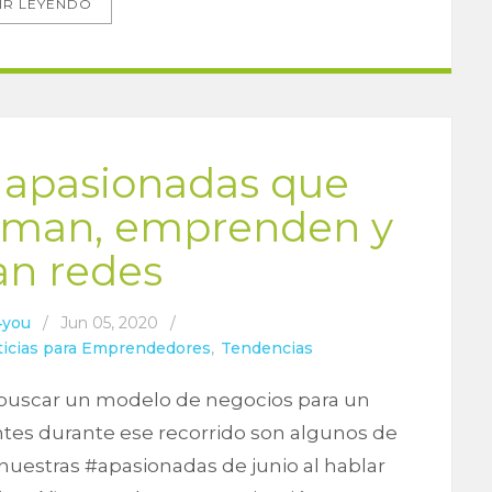
IR LEYENDO
s apasionadas que
niman, emprenden y
an redes
4you
/
Jun 05, 2020
/
ticias para Emprendedores
,
Tendencias
ón, buscar un modelo de negocios para un
ntes durante ese recorrido son algunos de
uestras #apasionadas de junio al hablar