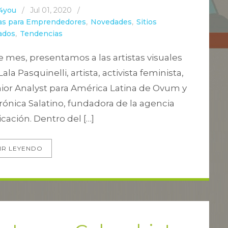
4you
/
Jul 01, 2020
/
ias para Emprendedores
,
Novedades
,
Sitios
ados
,
Tendencias
e mes, presentamos a las artistas visuales
la Pasquinelli, artista, activista feminista,
ior Analyst para América Latina de Ovum y
rónica Salatino, fundadora de la agencia
ción. Dentro del […]
IR LEYENDO