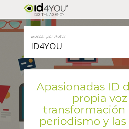
Buscar por Autor
ID4YOU
Apasionadas ID de
propia voz
transformación a
periodismo y las