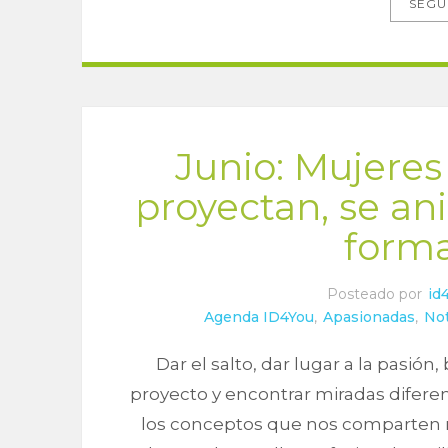
SEGU
Junio: Mujere
proyectan, se a
form
Posteado por
id
Agenda ID4You
,
Apasionadas
,
No
Dar el salto, dar lugar a la pasi
proyecto y encontrar miradas difere
los conceptos que nos comparten n