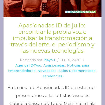
Apasionadas ID de julio:
encontrar la propia voz e
impulsar la transformación a
través del arte, el periodismo y
las nuevas tecnologías
Posteado por
id4you
/
Jul 01, 2020
/
Agenda ID4You
,
Apasionadas
,
Noticias para
Emprendedores
,
Novedades
,
Sitios Recomendados
,
Tendencias
En la nota de Apasionadas ID de este mes,
presentamos a las artistas visuales
Gabriela Cassano y Laura Messing, a Lala