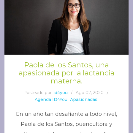
Paola de los Santos, una
apasionada por la lactancia
materna.
Posteado por
id4you
/
Ago 07, 2020
/
Agenda ID4You
,
Apasionadas
En un año tan desafiante a todo nivel,
Paola de los Santos, puericultora y