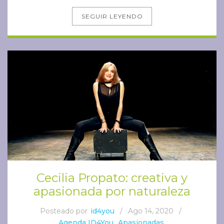
SEGUIR LEYENDO
Cecilia Propato: creativa y
apasionada por naturaleza
Posteado por
id4you
/
Ago 14, 2020
/
Agenda ID4You
,
Apasionadas