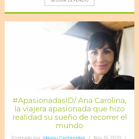
SEGUIR LEYENDO
#ApasionadasID/ Ana Carolina,
la viajera apasionada que hizo
realidad su sueño de recorrer el
mundo
Posteado por
Id4you Contenidos
/
Nov 16, 2020
/