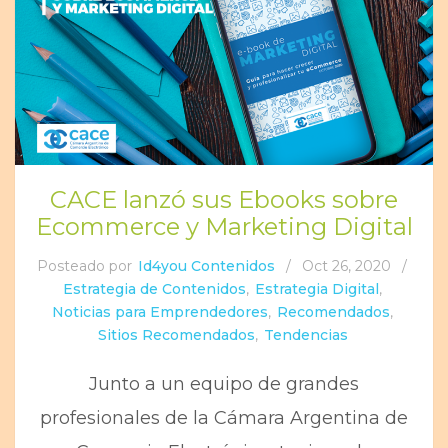
CACE lanzó sus Ebooks sobre
Ecommerce y Marketing Digital
Posteado por
Id4you Contenidos
/
Oct 26, 2020
/
Estrategia de Contenidos
,
Estrategia Digital
,
Noticias para Emprendedores
,
Recomendados
,
Sitios Recomendados
,
Tendencias
Junto a un equipo de grandes
profesionales de la Cámara Argentina de