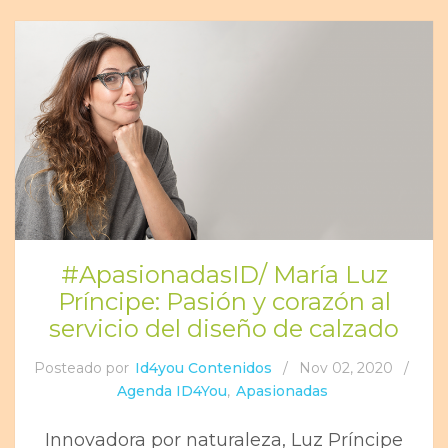
#ApasionadasID/ María Luz
Príncipe: Pasión y corazón al
servicio del diseño de calzado
Posteado por
Id4you Contenidos
/
Nov 02, 2020
/
Agenda ID4You
,
Apasionadas
Innovadora por naturaleza, Luz Príncipe