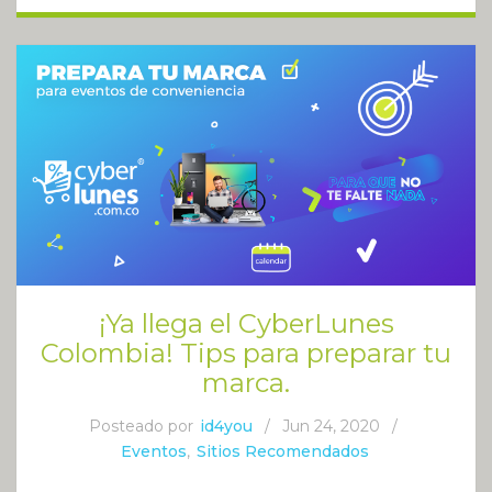
¡Ya llega el CyberLunes
Colombia! Tips para preparar tu
marca.
Posteado por
id4you
/
Jun 24, 2020
/
Eventos
,
Sitios Recomendados