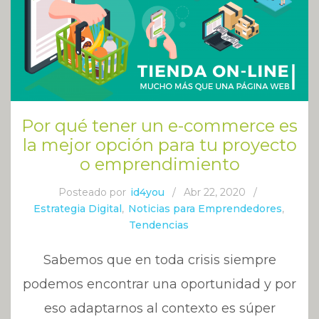
Por qué tener un e-commerce es
la mejor opción para tu proyecto
o emprendimiento
Posteado por
id4you
/
Abr 22, 2020
/
Estrategia Digital
,
Noticias para Emprendedores
,
Tendencias
Sabemos que en toda crisis siempre
podemos encontrar una oportunidad y por
eso adaptarnos al contexto es súper